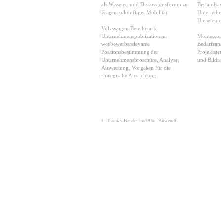
als Wissens- und Diskussionsforum zu
Bestandsa
Fragen zukünftiger Mobilität
Unternehm
Umsetzung
Volkswagen Benchmark
Unternehmenspublikationen:
Montessor
wettbewerbsrelevante
Bedarfsan
Positionsbestimmung der
Projektste
Unternehmensbroschüre, Analyse,
und Bildr
Auswertung, Vorgaben für die
strategische Ausrichtung
© Thomas Bender und Axel Büwendt